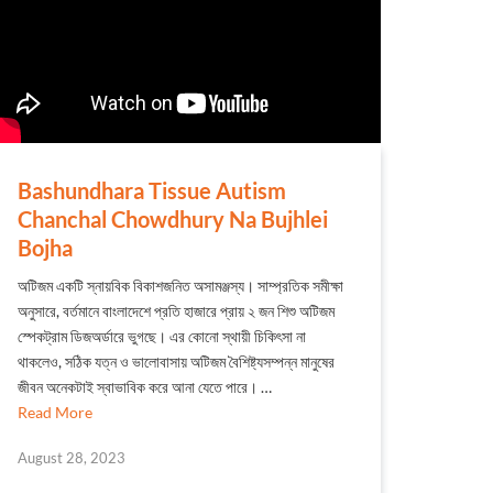
Bashundhara Tissue Autism
Chanchal Chowdhury Na Bujhlei
Bojha
অটিজম একটি স্নায়বিক বিকাশজনিত অসামঞ্জস্য। সাম্প্রতিক সমীক্ষা
অনুসারে, বর্তমানে বাংলাদেশে প্রতি হাজারে প্রায় ২ জন শিশু অটিজম
স্পেকট্রাম ডিজঅর্ডারে ভুগছে। এর কোনো স্থায়ী চিকিৎসা না
থাকলেও, সঠিক যত্ন ও ভালোবাসায় অটিজম বৈশিষ্ট্যসম্পন্ন মানুষের
জীবন অনেকটাই স্বাভাবিক করে আনা যেতে পারে। …
Read More
August 28, 2023