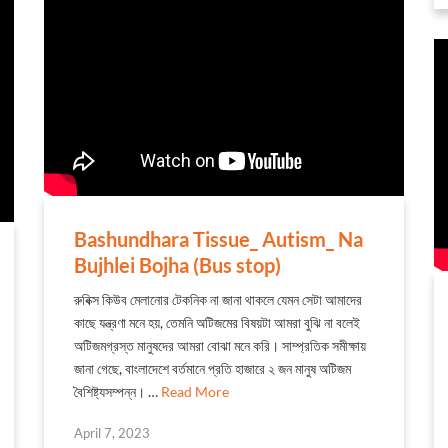
Bashundhara Tissue_ Autism_ Na
Bujhlei Bojha (Bus stop)
রুবিক্স কিউব মেলানোর টেকনিক না জানা থাকলে যেমন সেটা আমাদের
কাছে যন্ত্রণা মনে হয়, তেমনি অটিজমের বিষয়টা আমরা বুঝি না বলেই
অটিজমগ্রস্ত মানুষদের আমরা বোঝা মনে করি। সাম্প্রতিক সমীক্ষায়
জানা গেছে, বাংলাদেশে বর্তমানে প্রতি হাজারে ২ জন মানুষ অটিজম
বৈশিষ্ট্যসম্পন্ন। …
Read More
April 7, 2023