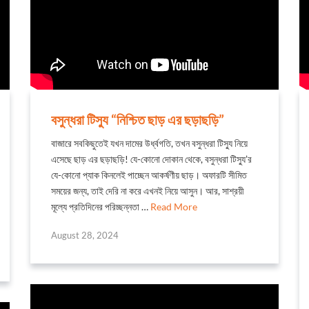
বসুন্ধরা টিস্যু “নিশ্চিত ছাড় এর ছড়াছড়ি”
বাজারে সবকিছুতেই যখন দামের উর্ধ্বগতি, তখন বসুন্ধরা টিস্যু নিয়ে
এসেছে ছাড় এর ছড়াছড়ি! যে-কোনো দোকান থেকে, বসুন্ধরা টিস্যু’র
যে-কোনো প্যাক কিনলেই পাচ্ছেন আকর্ষণীয় ছাড়। অফারটি সীমিত
সময়ের জন্য, তাই দেরি না করে এখনই নিয়ে আসুন। আর, সাশ্র‍য়ী
মূল্যে প্রতিদিনের পরিচ্ছন্নতা …
Read More
August 28, 2024