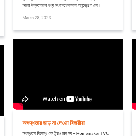
আরো উন্নতমানের পণ্য উৎপাদনে সবসময় অনুপ্রেরণা দেয়।
March 28, 2023
অশুদ্ধতায় ছাড় না দেওয়া বিজয়ীরা
অশুদ্ধতার বিরুদ্ধে এক বিন্দুও ছাড় নয় – Homemaker TVC