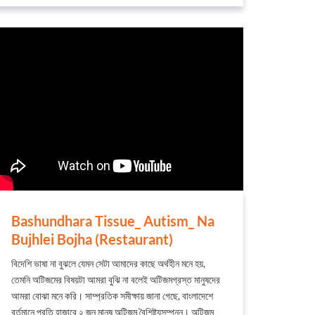
Bashundhara Tissue_ Autism_ Na
Bujhlei Bojha (Restaurant)
বিদেশি ভাষা না বুঝলে যেমন সেটা আমাদের কাছে অর্থহীন মনে হয়,
তেমনি অটিজমের বিষয়টা আমরা বুঝি না বলেই অটিজমগ্রস্ত মানুষদের
আমরা বোঝা মনে করি। সাম্প্রতিক সমীক্ষায় জানা গেছে, বাংলাদেশে
বর্তমানে প্রতি হাজারে ২ জন মানুষ অটিজম বৈশিষ্ট্যসম্পন্ন। অটিজম