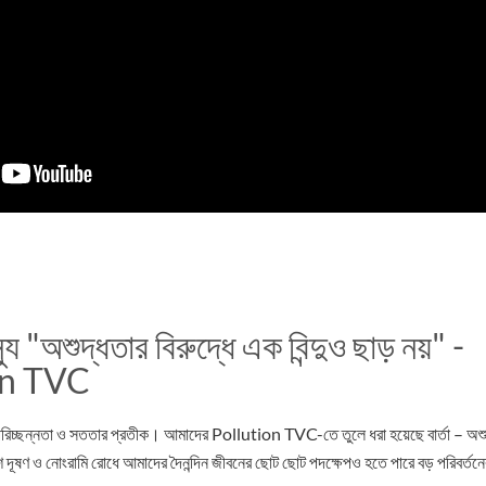
্যু "অশুদ্ধতার বিরুদ্ধে এক বিন্দুও ছাড় নয়" -
on TVC
য় পরিচ্ছন্নতা ও সততার প্রতীক। আমাদের Pollution TVC-তে তুলে ধরা হয়েছে বার্তা – অশু
েশ দূষণ ও নোংরামি রোধে আমাদের দৈনন্দিন জীবনের ছোট ছোট পদক্ষেপও হতে পারে বড় পরিবর্তনে