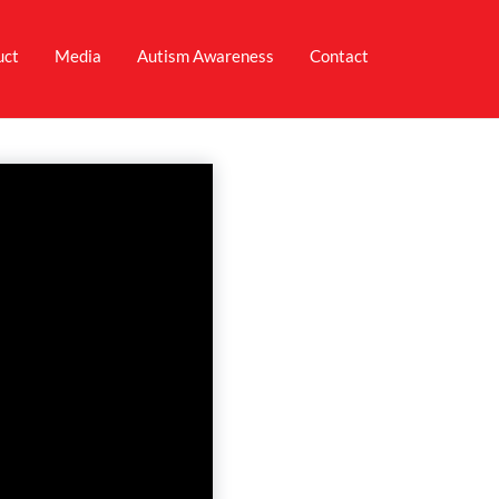
uct
Media
Autism Awareness
Contact