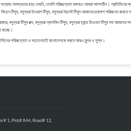
ন অন্যায়-অশুদ্ধতায় ছাড় দেয়নি, তেমনি পরিচ্ছন্নতা রক্ষায়ও আমরা আপসহীন। প্রতিদিনের ব্যব
রা কিচেন টিস্যু, বসুন্ধরা টাওয়াল টিস্যু, বসুন্ধরা টয়লেট টিস্যু আমাদের চারপাশ পরিচ্ছন্ন রাখ
 বাজার, বসুন্ধরা টিস্যু বক্স, বসুন্ধরা ন্যাপকিন টিস্যু, বসুন্ধরা হ্যান্ড টাওয়েল টিস্যু সহ আমাদ
া যাচ্ছে।
রতিদিনের পরিচ্ছন্নতা ও সচেতনতাই বাংলাদেশকে করবে আরও সুন্দর ও সুস্থ।
r# 1, Plot# 844, Road# 12,